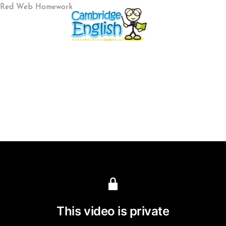
内
Red Web Homework
容
を
ス
キ
ッ
プ