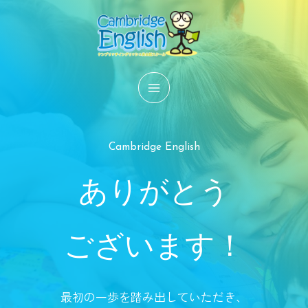
内
容
を
ス
キ
ッ
プ
Cambridge English
ありがとう
ございます！
最初の一歩を踏み出していただき、