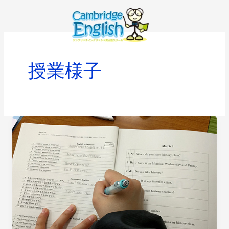
内
容
を
ス
キ
授業様子
ッ
プ