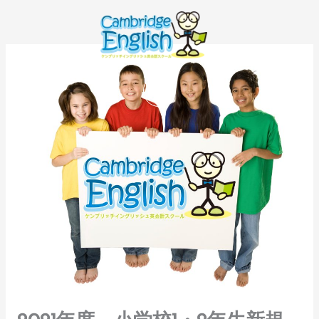
内
容
を
ス
キ
ッ
プ