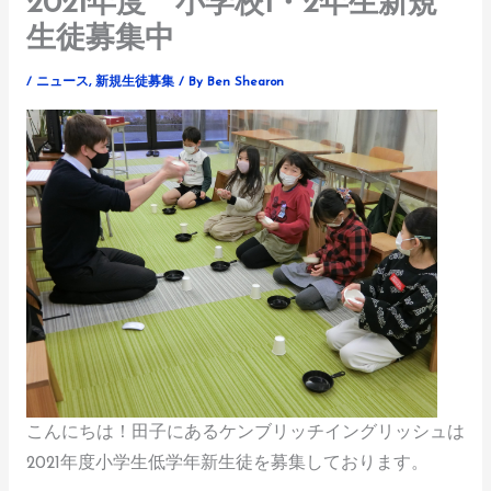
2021年度 小学校1・2年生新規
生徒募集中
/
ニュース
,
新規生徒募集
/ By
Ben Shearon
こんにちは！
田子にあるケンブリッチイングリッシュは
2021年度小学生低学年新生徒
を募集しております。