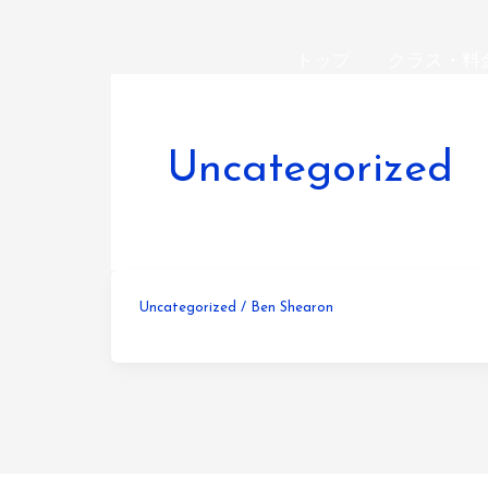
内
容
トップ
クラス・料
を
ス
キ
Uncategorized
ッ
プ
Uncategorized
/
Ben Shearon